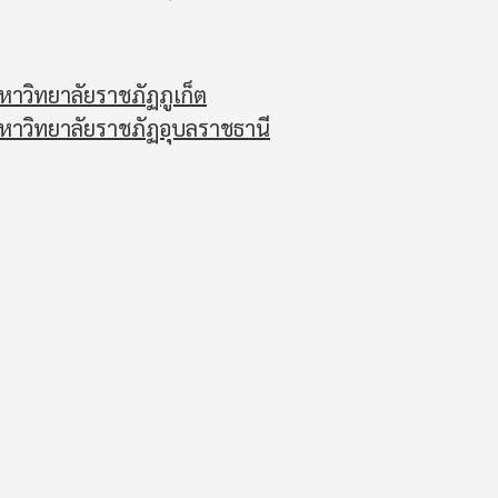
าวิทยาลัยราชภัฏภูเก็ต
าวิทยาลัยราชภัฏอุบลราชธานี