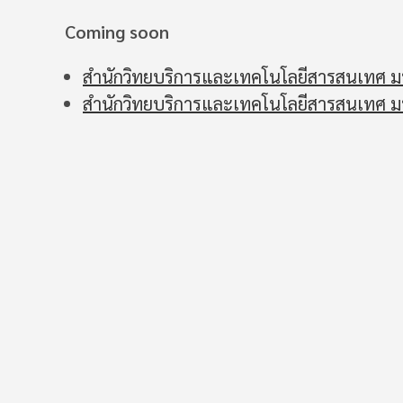
Coming soon
สำนักวิทยบริการและเทคโนโลยีสารสนเทศ มห
สำนักวิทยบริการและเทคโนโลยีสารสนเทศ มห