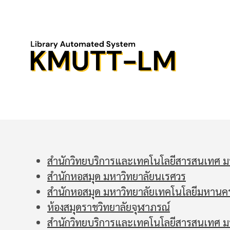
Skip
to
content
สำนักวิทยบริการและเทคโนโลยีสารสนเทศ มห
สำนักหอสมุด มหาวิทยาลัยนเรศวร
สำนักหอสมุด มหาวิทยาลัยเทคโนโลยีมหานค
ห้องสมุดราชวิทยาลัยจุฬาภรณ์
สำนักวิทยบริการและเทคโนโลยีสารสนเทศ มห