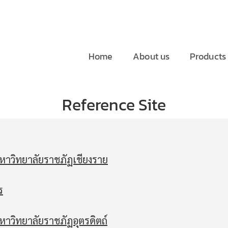
Home
About us
Products
Reference Site
าวิทยาลัยราชภัฏเชียงราย
ร
าวิทยาลัยราชภัฏอุตรดิตถ์